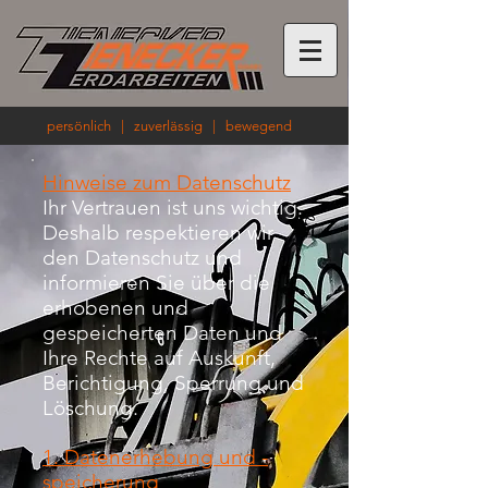
persönlich | zuverlässig | bewegend
Hinweise zum Datenschutz
Ihr Vertrauen ist uns wichtig.
Deshalb respektieren wir
den Datenschutz und
informieren Sie über die
erhobenen und
gespeicherten Daten und
Ihre Rechte auf Auskunft,
Berichtigung, Sperrung und
Löschung.
1. Datenerhebung und -
speicherung