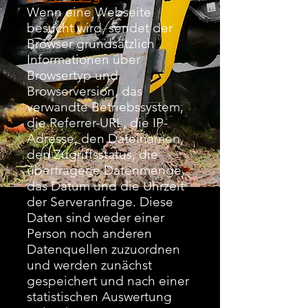
Wenn eine Webseite
besucht wird, sendet der
Browser grundsätzlich
Informationen über
Browsertyp und
Browserversion, das
verwandte Betriebssystem,
die Referrer-URL, die IP-
Adresse, den Dateinamen,
den Zugriffsstatus, die
übertragene Datenmenge,
das Datum und die Uhrzeit
der Serveranfrage. Diese
Daten sind weder einer
Person noch anderen
Datenquellen zuzuordnen
und werden zunächst
gespeichert und nach einer
statistischen Auswertung