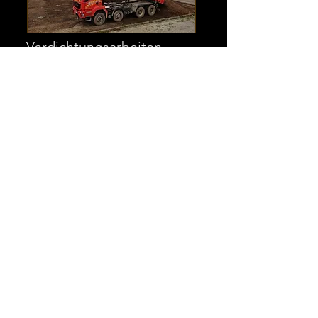
Verdichtungsarbeiten
Kanalverlegung und
Anschluss
Planierarbeiten
Abbruch
Abbruch aller Art
Betonrecycling mit
eigener Brechanlage
Brechen und Sieben mit